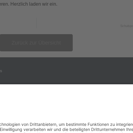
ren. Herzlich laden wir ein.
Schulspo
Zurück zur Übersicht
ks
© 2026 Freiwillig in Göttingen
zt und realisiert von
HansArbeit
Duderstadt