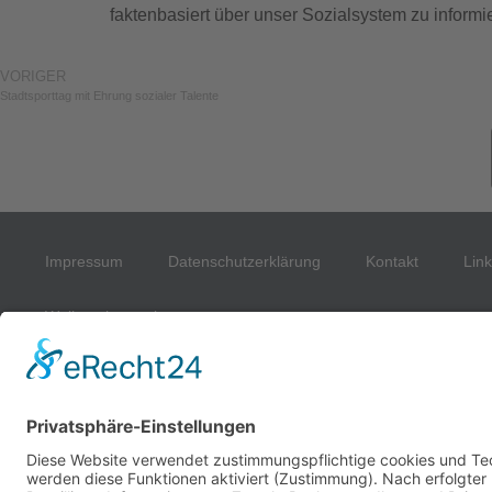
faktenbasiert über unser Sozialsystem zu informie
VORIGER
Stadtsporttag mit Ehrung sozialer Talente
Impressum
Datenschutzerklärung
Kontakt
Lin
Weihnachtsmarkt
Unterstüt