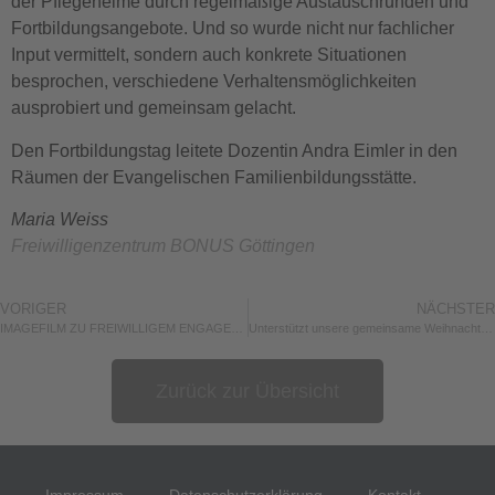
der Pflegeheime durch regelmäßige Austauschrunden und
Fortbildungsangebote. Und so wurde nicht nur fachlicher
Input vermittelt, sondern auch konkrete Situationen
besprochen, verschiedene Verhaltensmöglichkeiten
ausprobiert und gemeinsam gelacht.
Den Fortbildungstag leitete Dozentin Andra Eimler in den
Räumen der Evangelischen Familienbildungsstätte.
Maria Weiss
Freiwilligenzentrum BONUS Göttingen
VORIGER
NÄCHSTER
IMAGEFILM ZU FREIWILLIGEM ENGAGEMENT LÄUFT SEIT DEM 09.09.2022 IM KINO
Unterstützt unsere gemeinsame Weihnachtsaktion
Zurück zur Übersicht
Impressum
Datenschutzerklärung
Kontakt