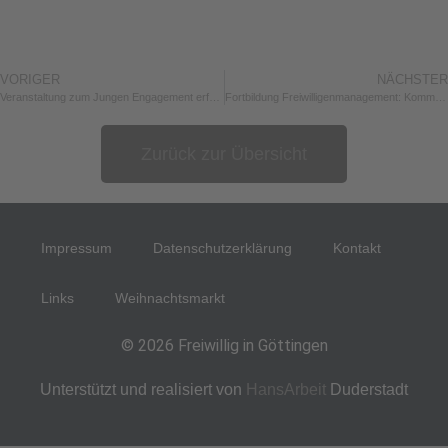
VORIGER
NÄCHSTER
Veranstaltung zum Jungen Engagement erfolgreich
Fortbildung Freiwilligenmanagement: Kommunikation und Gesprächsführung
Zurück zur Übersicht
Impressum
Datenschutzerklärung
Kontakt
Links
Weihnachtsmarkt
© 2026 Freiwillig in Göttingen
Unterstützt und realisiert von
HansArbeit
Duderstadt