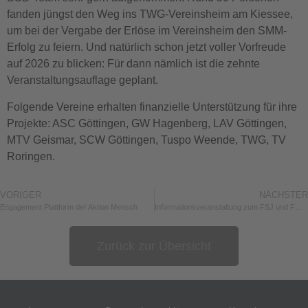
fanden jüngst den Weg ins TWG-Vereinsheim am Kiessee,
um bei der Vergabe der Erlöse im Vereinsheim den SMM-
Erfolg zu feiern. Und natürlich schon jetzt voller Vorfreude
auf 2026 zu blicken: Für dann nämlich ist die zehnte
Veranstaltungsauflage geplant.
Folgende Vereine erhalten finanzielle Unterstützung für ihre
Projekte: ASC Göttingen, GW Hagenberg, LAV Göttingen,
MTV Geismar, SCW Göttingen, Tuspo Weende, TWG, TV
Roringen.
VORIGER
NÄCHSTER
Engagement Plattform der Aktion Mensch
Informationsveranstaltung zum FSJ und FÖJ am 07.05.2025 im mira! Mitmachraum
Zurück zur Übersicht