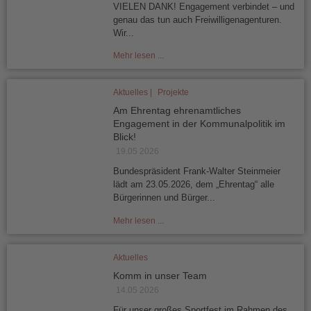
VIELEN DANK! Engagement verbindet – und
genau das tun auch Freiwilligenagenturen.
Wir...
Mehr lesen ...
Aktuelles |
Projekte
Am Ehrentag ehrenamtliches
Engagement in der Kommunalpolitik im
Blick!
19.05 2026
Bundespräsident Frank-Walter Steinmeier
lädt am 23.05.2026, dem „Ehrentag“ alle
Bürgerinnen und Bürger...
Mehr lesen ...
Aktuelles
Komm in unser Team
14.05 2026
Für unser großes Sportfest im Rahmen des