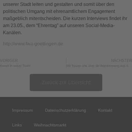
unserer Stadt leiten und gestalten und somit über den
politischen Umgang mit ehrenamtlichem Engagement
maßgeblich mitentscheiden. Die kurzen Interviews findet ihr
am 23.05., dem “Ehrentag” auf unseren Social-Media-
Kanälen.
http://www.fwa-goettingen.de
VORIGER
NÄCHSTER
Komm in unser Team
Wir freuen uns über die Anerkennung aus dem Bundeskanzleramt
Zurück zur Übersicht
Impressum
Datenschutzerklärung
Kontakt
Links
Weihnachtsmarkt